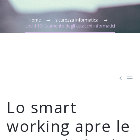
Home
sicurezza informatica
covid 19: l’aumento degli attacchi informatici


Lo smart
working apre le