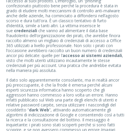
l’accesso ai suoi prodotti. L’imbroglio, un “phishing”
confezionato piuttosto bene perché la procedura è stata in
grado di eludere molti meccanismi di controllo anti-malware
anche delle aziende, ha cominciato a diffondersi nell’agosto
scorso e dura tutt’ora. È un classico tentativo di furto
d’identità, simile a tanti altri. La vittima inserisce le
sue
credenziali
che vanno ad alimentare il data base
fraudolento dell’organizzazione dei pirati, che avrebbe finora
raccolto almeno un migliaio di credenziali di accesso a Office
365 utilizzati a livello professionale. Non solo: i pirati con
l’occasione avrebbero raccolto un buon numero di credenziali
ancor più delicate: quelle per l’
accesso ai sistemi aziendali
,
visto che molti utenti utilizzano incautamente le stesse
credenziali per più account. Una pratica che andrebbe evitata
nella maniera più assoluta.
Il dato solo apparentemente consolante, ma in realtà ancor
più preoccupante, è che la frode è emersa perché alcuni
esperti sicurezza informatica hanno scoperto che gli
aggressori hanno commesso a loro volta un errore. Hanno
infatti pubblicato sul Web una parte degli elenchi di utenti e
relative password carpite, senza utilizzare i nascondigli del
cosiddetto “
dark Web
”, attivando automaticamente gli
algoritmi di indicizzazione di Google e consentendo così a tutti
la ricerca e la consultazione del bottino. Il messaggio è
inquietante: i pirati sono stati scoperti perché si sono fatti
scoprire, e se non avessero commesso un errore (magari