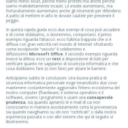
siamo meno sicuri, perché meno protetti ma anche perché
siamo maledettamente incauti. Le insidie aumentano, ma
fortunatamente aumentano anche gli strumenti per difendersi.
A patto di mettere in atto le dovute cautele per prevenire il
peggio.
In questa rapida guida ecco due esempi di cosa può accadere
e di come dobbiamo, o dovremmo, comportarci. Il primo
esempio riguarda l’attacco: ecco l’ultima trappola che si è
diffusa con gran velocità nel mondo di Internet sfruttando
come incolpevole “veicolo” il celeberrimo e
diffusissimo
Microsoft Office
. Il secondo esempio riguarda
invece la difesa: ecco un
test
a disposizione di tutti per
verificare quanto ne sappiamo di sicurezza informatica e che
cosa dobbiamo fare (o non fare) per alzare le barriere.
Anticipiamo subito le conclusioni. Una buona pratica di
sicurezza informatica personale esige innanzitutto due cose:
mantenere costantemente aggiornato l’intero ecosistema del
nostro computer (l’hardware, il sistema operativo e il
software, ovvero i programmi) e usare una
consapevole
prudenza
, sia quando apriamo le e-mail di cui non
conosciamo in maniera assolutamente certa la provenienza
sia quando navighiamo su siti non “certificati” o dalla nostra
esperienza passata o con altri sistemi che qui di seguito vi
illustreremo.