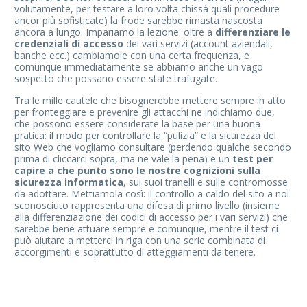
volutamente, per testare a loro volta chissà quali procedure
ancor più sofisticate) la frode sarebbe rimasta nascosta
ancora a lungo. Impariamo la lezione: oltre a
differenziare le
credenziali di accesso
dei vari servizi (account aziendali,
banche ecc.) cambiamole con una certa frequenza, e
comunque immediatamente se abbiamo anche un vago
sospetto che possano essere state trafugate.
Tra le mille cautele che bisognerebbe mettere sempre in atto
per fronteggiare e prevenire gli attacchi ne indichiamo due,
che possono essere considerate la base per una buona
pratica: il modo per controllare la “pulizia” e la sicurezza del
sito Web che vogliamo consultare (perdendo qualche secondo
prima di cliccarci sopra, ma ne vale la pena) e un
test per
capire a che punto sono le nostre cognizioni sulla
sicurezza informatica
, sui suoi tranelli e sulle contromosse
da adottare. Mettiamola così: il controllo a caldo del sito a noi
sconosciuto rappresenta una difesa di primo livello (insieme
alla differenziazione dei codici di accesso per i vari servizi) che
sarebbe bene attuare sempre e comunque, mentre il test ci
può aiutare a metterci in riga con una serie combinata di
accorgimenti e soprattutto di atteggiamenti da tenere.